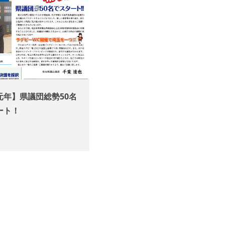
元年】県議団総勢50名
ート！