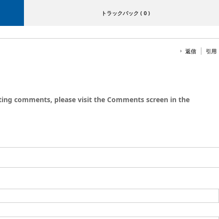
トラックバック ( 0 )
返信
引用
eting comments, please visit the Comments screen in the