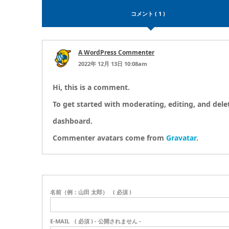
コメント ( 1 )
A WordPress Commenter
2022年 12月 13日 10:08am
Hi, this is a comment.
To get started with moderating, editing, and del
dashboard.
Commenter avatars come from
Gravatar
.
名前（例：山田 太郎）
( 必須 )
E-MAIL
( 必須 ) - 公開されません -