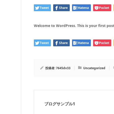
Tweet
Share
Hatena
Pocket
Welcome to WordPress. This is your first post. 
Tweet
Share
Hatena
Pocket
投稿者:
7645dv33
Uncategorized
ブログサンプル1