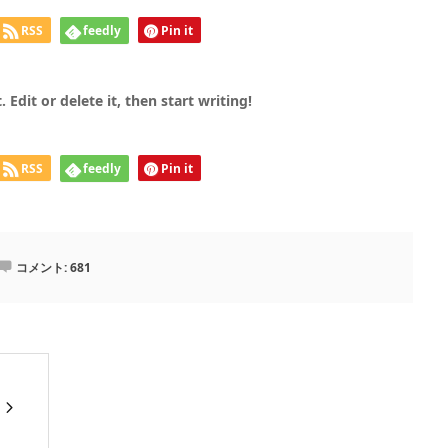
RSS
feedly
Pin it
Edit or delete it, then start writing!
RSS
feedly
Pin it
コメント:
681