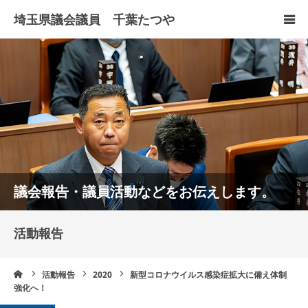
HOME
プロフィール
政策について
活動報告
議会報告・議員活動などをお伝えします。
お問い合わせ
活動報告
リンク
ーム
活動報告
2020
新型コロナウイルス感染症拡大に備え体制
強化へ！